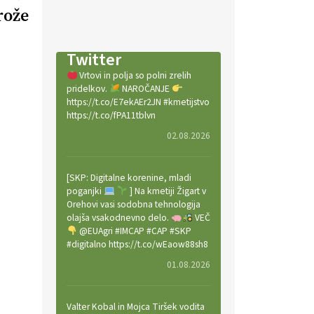
rože
Twitter
Vrtovi in polja so polni zrelih
pridelkov.
NAROČANJE
https://t.co/E7ekAEr2JN #kmetijstvo
https://t.co/fPA11tblvn
02.08.2026
[SKP: Digitalne korenine, mladi
poganjki
] Na kmetiji Žigart v
Orehovi vasi sodobna tehnologija
olajša vsakodnevno delo.
VEČ
@EUAgri #IMCAP #CAP #SKP
#digitalno https://t.co/wEaow88sh8
01.08.2026
Valter Kobal in Mojca Tiršek vodita