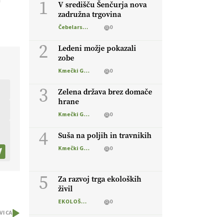
i
1
V središču Šenčurja nova
zadružna trgovina
Čebelarstvo
0
2
Ledeni možje pokazali
zobe
Kmečki Glas
0
3
Zelena država brez domače
hrane
Kmečki Glas
0
4
Suša na poljih in travnikih
Kmečki Glas
0
5
Za razvoj trga ekoloških
živil
EKOLOŠKO LOGIČNO
0
VICA