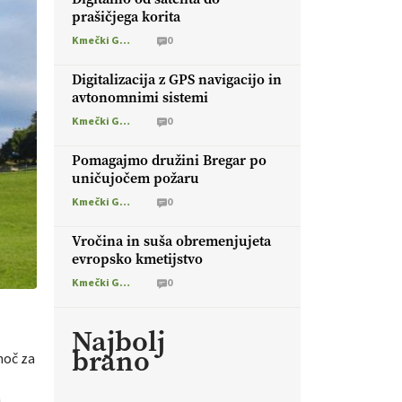
prašičjega korita
Kmečki Glas
0
Digitalizacija z GPS navigacijo in
avtonomnimi sistemi
Kmečki Glas
0
Pomagajmo družini Bregar po
uničujočem požaru
Kmečki Glas
0
Vročina in suša obremenjujeta
evropsko kmetijstvo
Kmečki Glas
0
Najbolj
brano
moč za