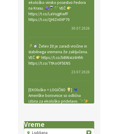
ekološko vinsko posestvo Fedora
na Krasu.
VEČ
https://t.co/LaVojgKwfF
https://t.co/QHIZn0XP70
30.07.2026
Žetev žit je zaradi vročine in
stabilnega vremena že zaključena.
VEČ
https://t.co/bBWaIz6Hhh
https://t.co/TtKoOF5ENS
23.07.2026
[EKOloško = LOGIČNO
]
Ameriške borovnice so odlična
izbira za ekološko pridelavo.
VEČ
https://t.co/aPQkmLUy2j
@EUAgri #IMCAP #CAP
https://t.co/tQd9tB1THk
Vreme
22.07.2026
Ljubljana