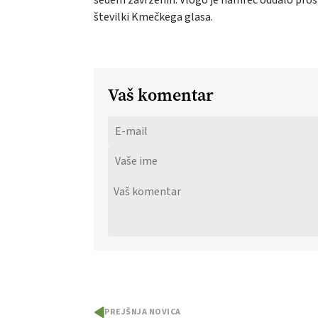
sedem zavrženih. Vlogo je namreč oddalo prosilc
številki Kmečkega glasa.
Vaš komentar
PREJŠNJA NOVICA