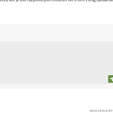
ev, kot je bilo razpoložljivih sredstev. Več o tem v drugi januarsk
NASLEDNJA NO