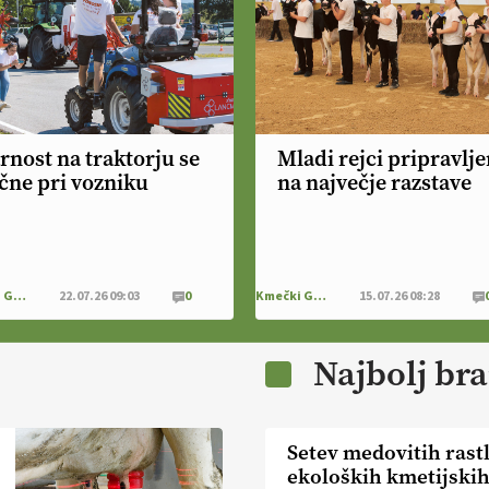
rnost na traktorju se
Mladi rejci pripravlje
čne pri vozniku
na največje razstave
Kmečki Glas
22.07.26 09:03
0
Kmečki Glas
15.07.26 08:28
Najbolj br
Setev medovitih rast
ekoloških kmetijski