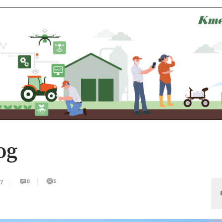
og
1
0
17