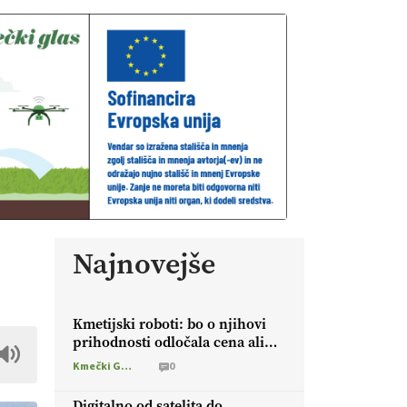
Najnovejše
Kmetijski roboti: bo o njihovi
prihodnosti odločala cena ali
prednosti za kmetijo?
Kmečki Glas
0
Digitalno od satelita do