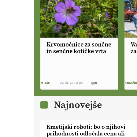
Krvomočnice za sončne
Va
in senčne kotičke vrta
za
Mladi
24.07.26 10:09
0
Najnovejše
Kmetijski roboti: bo o njihovi
prihodnosti odločala cena ali