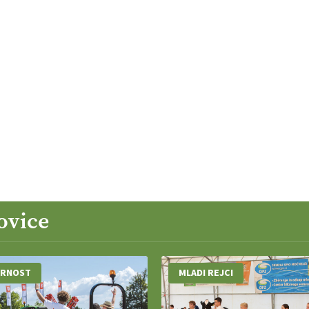
ovice
ARNOST
MLADI REJCI