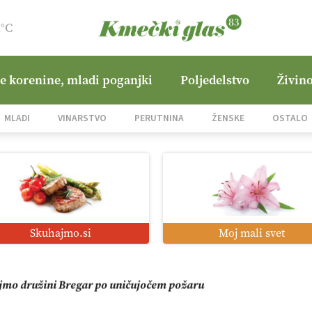
2°C
ne korenine, mladi poganjki
Poljedelstvo
Živino
i roboti: bo o njihovi prihodnosti odločala cena ali prednosti z
MLADI
VINARSTVO
PERUTNINA
ŽENSKE
OSTALO
o od satelita do prašičjega korita
zacija z GPS navigacijo in avtonomnimi sistemi
Skuhajmo.si
Moj mali svet
mo družini Bregar po uničujočem požaru
in suša obremenjujeta evropsko kmetijstvo