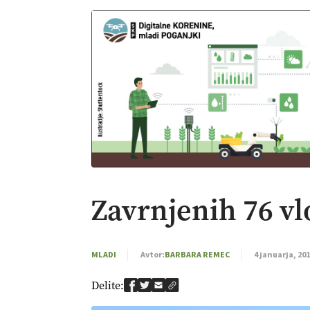
Zavrnjenih 76 vl
MLADI
Avtor:
BARBARA REMEC
4 januarja, 20
Delite: