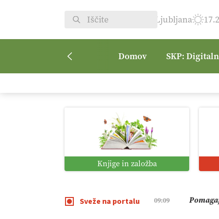
Ljubljana
17.
Domov
SKP: Digital
Kmetijsk
07:00
Digitaln
01:38
Digitali
12:11
Knjige in založba
Pomagaj
09:09
Sveže na portalu
Vročina 
08:45