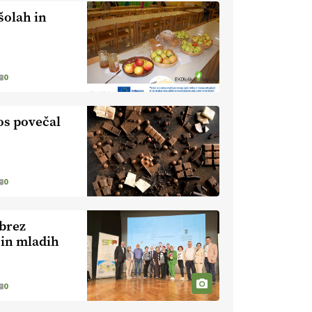
nevaren.
Varnost na kmetiji naj
šolah in
bo vedno na prvem mestu.
VEČ
https://t.co/RcsFHlxERk
#traktor #varnost #kmetijstvo
https://t.co/L4Er80AtXS
0
22.07.2026
tos povečal
[EKOloško = LOGIČNO
]
Za
uspešno ohranjanje travišč sta
ključna kmetijstvo
in predvsem
reja travojedih živali
. VEČ
https://t.co/YvDmY3UNng @EUAgri
0
#IMCAP #CAP
https://t.co/Wz0y1nUcWl
 brez
21.07.2026
 in mladih
[EKOloško = LOGIČNO
]
Pet-nat je vse bolj priljubljeno
0
naravno peneče vino, tudi v
Sloveniji.
VEČ