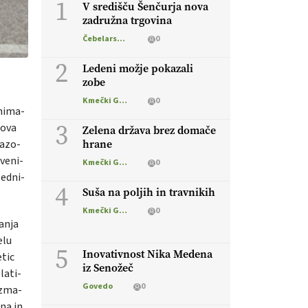
1
V središču Šenčurja nova
zadružna trgovina
Čebelarstvo
0
2
Ledeni možje pokazali
zobe
Kmečki Glas
0
­ni­ma­
3
ho­va
Zelena država brez domače
ka­zo­
hrane
­ve­ni­
Kmečki Glas
0
sed­ni­
4
Suša na poljih in travnikih
Kmečki Glas
0
a­nja
elu
5
Inovativnost Nika Medena
­tic
iz Senožeč
la­ti­
Govedo
0
l zma­
­na in