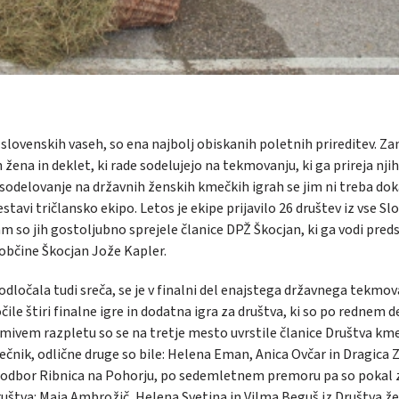
h slo­ven­skih va­seh, so ena naj­bolj obi­ska­nih po­let­nih pri­re­di­tev. Za
že­na in de­klet, ki rade so­de­lu­je­jo na tek­mo­va­nju, ki ga pri­re­ja nji­
a so­de­lo­va­nje na dr­žav­nih žen­skih kme­čkih igrah se jim ni tre­ba do­
e­sta­vi trič­lan­sko eki­po. Le­tos je eki­pe pri­ja­vi­lo 26 dru­štev iz vse Slo
m so jih go­sto­ljub­no spre­je­le čla­ni­ce DPŽ Škoc­jan, ki ga vodi pred­
 ob­či­ne Škocjan Jo­že Ka­pler.
od­lo­ča­la tudi sre­ča, se je v fi­nal­ni del enaj­ste­ga dr­žav­ne­ga tek­mo­v
či­le šti­ri fi­nal­ne igre in do­dat­na igra za dru­štva, ki so po red­nem d
­mi­vem raz­ple­tu so se na tret­je me­sto uvr­sti­le čla­ni­ce Dru­štva kme
eč­nik, od­lič­ne dru­ge so bile: He­le­na Eman, Ani­ca Ov­čar in Dra­gi­ca Z
ni od­bor Rib­ni­ca na Po­hor­ju, po se­dem­let­nem pre­mo­ru pa so po­ka
dru­štva: Maja Am­bro­žič, He­le­na Sve­ti­na in Vil­ma Be­guš iz Dru­štva že