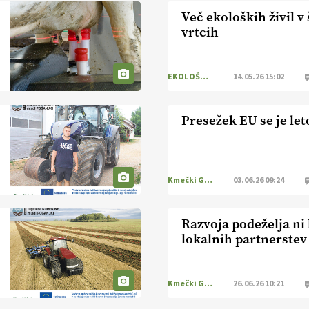
Več ekoloških živil v 
vrtcih
EKOLOŠKO LOGIČNO
14.05.26 15:02
Presežek EU se je le
Kmečki Glas
03.06.26 09:24
Razvoja podeželja ni
lokalnih partnerstev
Kmečki Glas
26.06.26 10:21