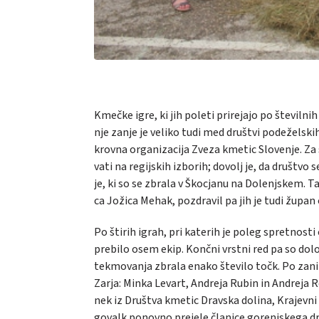
Kme­čke igre, ki jih po­le­ti pri­re­ja­jo po šte­vil­ni
nje za­nje je ve­li­ko tudi med dru­štvi po­de­žel­skih 
krov­na or­ga­ni­za­ci­ja Zve­za kme­tic Slo­ve­nje. Z
va­ti na re­gij­skih iz­bo­rih; do­volj je, da dru­štvo s
je, ki so se zbra­la v Škoc­ja­nu na Do­lenj­skem. Ta
ca Jo­ži­ca Me­hak, po­zdra­vil pa jih je tudi žu­pan
Po šti­rih igrah, pri ka­te­rih je po­leg spret­no­sti 
pre­bi­lo osem ekip. Konč­ni vrst­ni red pa so do­lo­
tek­mo­va­nja zbra­la ena­ko šte­vi­lo točk. Po za­ni
Zar­ja: Min­ka Le­vart,
An­dre­ja Ru­bin in An­dre­ja R
nek iz Dru­štva kme­tic Drav­ska do­li­na, Kra­jev­
go­valk po­nov­no pre­je­le čla­ni­ce go­renj­ske­ga 