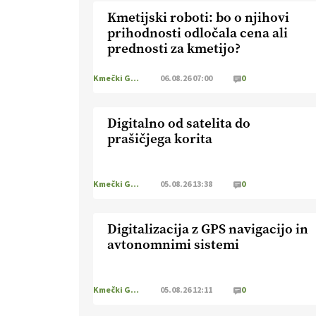
Kmetijski roboti: bo o njihovi
prihodnosti odločala cena ali
prednosti za kmetijo?
Kmečki Glas
06.08.26 07:00
0
Digitalno od satelita do
prašičjega korita
Kmečki Glas
05.08.26 13:38
0
Digitalizacija z GPS navigacijo in
avtonomnimi sistemi
Kmečki Glas
05.08.26 12:11
0