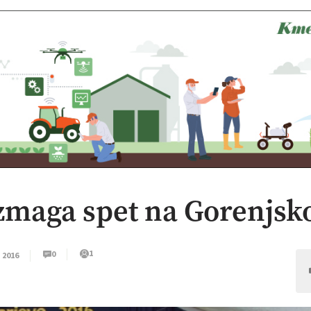
 zmaga spet na Gorenjsk
1
0
, 2016