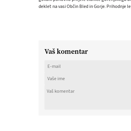
de­klet na vasi Ob­čin Bled in Gor­je. Pri­hod­nje leto
Vaš komentar