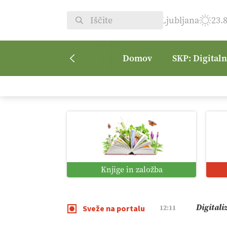
Ljubljana
23.
Domov
SKP: Digital
Vrt Dvor
08:50
Kmetijsk
07:00
Digitaln
01:38
Knjige in založba
Digitali
12:11
Sveže na portalu
Pomagaj
09:09