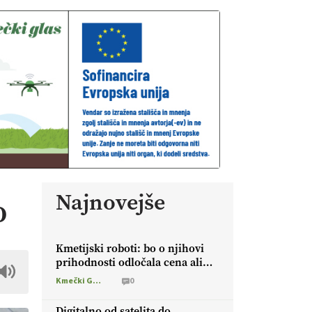
Najnovejše
o
Kmetijski roboti: bo o njihovi
prihodnosti odločala cena ali
prednosti za kmetijo?
Kmečki Glas
0
Digitalno od satelita do