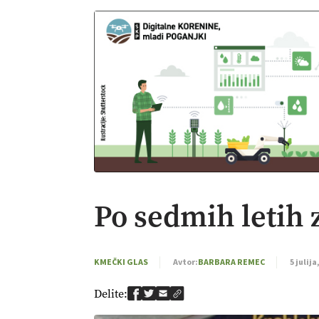
Po sedmih letih
KMEČKI GLAS
Avtor:
BARBARA REMEC
5 julija
Delite: