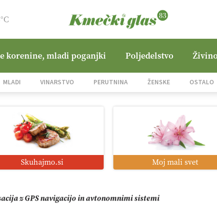
8°C
ne korenine, mladi poganjki
Poljedelstvo
Živino
jane Hills
MLADI
VINARSTVO
PERUTNINA
ŽENSKE
OSTALO
i roboti: bo o njihovi prihodnosti odločala cena ali prednosti z
o od satelita do prašičjega korita
Skuhajmo.si
Moj mali svet
zacija z GPS navigacijo in avtonomnimi sistemi
mo družini Bregar po uničujočem požaru