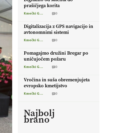
prašičjega korita
Kmečki Glas
0
Digitalizacija z GPS navigacijo in
avtonomnimi sistemi
Kmečki Glas
0
Pomagajmo družini Bregar po
uničujočem požaru
Kmečki Glas
0
Vročina in suša obremenjujeta
evropsko kmetijstvo
Kmečki Glas
0
Najbolj
brano