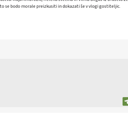
 se bodo mo­ra­le preiz­ku­si­ti in do­ka­za­ti še v vlo­gi go­sti­te­ljic.