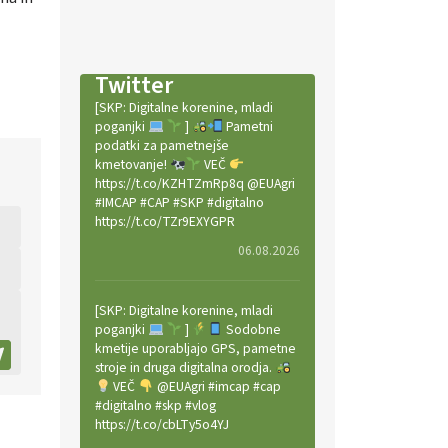
Twitter
[SKP: Digitalne korenine, mladi
poganjki
]
Pametni
podatki za pametnejše
kmetovanje!
VEČ
https://t.co/KZHTZmRp8q @EUAgri
#IMCAP #CAP #SKP #digitalno
https://t.co/TZr9EXYGPR
06.08.2026
[SKP: Digitalne korenine, mladi
poganjki
]
Sodobne
kmetije uporabljajo GPS, pametne
stroje in druga digitalna orodja.
VEČ
@EUAgri #imcap #cap
#digitalno #skp #vlog
https://t.co/cbLTy5o4YJ