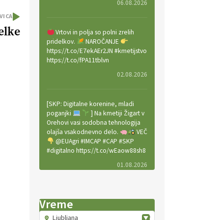
06.08.2026
VICA
elke
Vrtovi in polja so polni zrelih
pridelkov.
NAROČANJE
https://t.co/E7ekAEr2JN #kmetijstvo
https://t.co/fPA11tblvn
02.08.2026
[SKP: Digitalne korenine, mladi
poganjki
] Na kmetiji Žigart v
Orehovi vasi sodobna tehnologija
olajša vsakodnevno delo.
VEČ
@EUAgri #IMCAP #CAP #SKP
#digitalno https://t.co/wEaow88sh8
01.08.2026
Valter Kobal in Mojca Tiršek vodita
Vreme
ekološko vinsko posestvo Fedora
na Krasu.
VEČ
Ljubljana