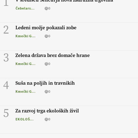
1
Čebelarstvo
0
2
Ledeni možje pokazali zobe
Kmečki Glas
0
3
Zelena država brez domače hrane
Kmečki Glas
0
4
Suša na poljih in travnikih
Kmečki Glas
0
5
Za razvoj trga ekoloških živil
EKOLOŠKO LOGIČNO
0