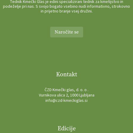
Tednik Kmečki Glas je edini specializirani tednik za kmetijstvo in
podeželje pri nas. S svojo bogato vsebino nudi informativno, strokovno
in prijetno branje vsej družini.
Naročite se
Kontakt
ČZD Kmečki glas, d. o. o .
Vurnikova ulica 2, 1000 Ljubljana
info@czd-kmeckiglas.si
Edicije