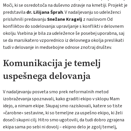
Moči, ki se osredotoča na duševno zdravje na kmetiji. Projekt je
predstavila
dr. Lilijana Šprah
. V nadaljevanju so udeleženci
prisluhnili predavanju
Snežane Kragelj
z naslovom Od
konfliktov do sodelovanja: upravljanje s konflikti v delovnem
okolju. Vsebina je bila za udeležence še posebej uporabna, saj
se da marsikatero vzporednico iz delovnega okolja preslikati
tudi v delovanje in medsebojne odnose znotraj društev.
Komunikacija je temelj
uspešnega delovanja
V nadaljevanju posveta smo prek neformalnih metod
izobraževanja spoznavali, kako graditi ekipo v sklopu Mam
idejo, a nimam ekipe. Skupaj smo raziskovali, katere so tiste
»čarobne« sestavine, ki so temeljne za uspešno ekipo, ki želi
doseči skupni cilj. Hitro smo ugotovili, da tudi dobro zgrajena
ekipa sama po sebi ni dovolj – ekipno delo je zgolj temelj,