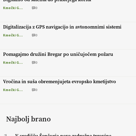
Kmečki Glas
0
Digitalizacija z GPS navigacijo in avtonomnimi sistemi
Kmečki Glas
0
Pomagajmo družini Bregar po uničujočem požaru
Kmečki Glas
0
Vročina in suša obremenjujeta evropsko kmetijstvo
Kmečki Glas
0
Najbolj brano
V središču Šenčurja nova zadružna trgovina