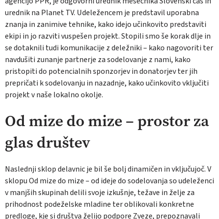
agencijo PPR, je odgovorni urednik mesečnika Slovenski čas in
urednik na Planet TV. Udeležencem je predstavil uporabna
znanja in zanimive tehnike, kako idejo učinkovito predstaviti
ekipi in jo razviti vuspešen projekt. Stopili smo še korak dlje in
se dotaknili tudi komunikacije z deležniki – kako nagovoriti ter
navdušiti zunanje partnerje za sodelovanje z nami, kako
pristopiti do potencialnih sponzorjev in donatorjev ter jih
prepričati k sodelovanju in nazadnje, kako učinkovito vključiti
projekt v naše lokalno okolje.
Od mize do mize – prostor za
glas društev
Naslednji sklop delavnic je bil še bolj dinamičen in vključujoč. V
sklopu Od mize do mize – od ideje do sodelovanja so udeleženci
v manjših skupinah delili svoje izkušnje, težave in želje za
prihodnost podeželske mladine ter oblikovali konkretne
predloge, kje si društva želijo podpore Zveze, prepoznavali