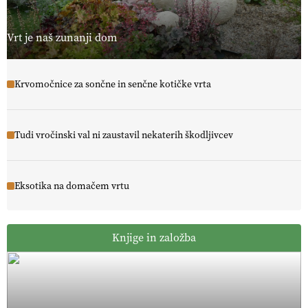
Vrt je naš zunanji dom
Krvomočnice za sončne in senčne kotičke vrta
Tudi vročinski val ni zaustavil nekaterih škodljivcev
Eksotika na domačem vrtu
Knjige in založba