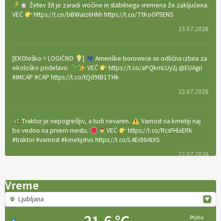
Žetev žit je zaradi vročine in stabilnega vremena že zaključena.
VEČ
https://t.co/bBWaIz6Hhh https://t.co/TtKoOF5ENS
23.07.2026
[EKOloško = LOGIČNO
]
Ameriške borovnice so odlična izbira za
ekološko pridelavo.
VEČ
https://t.co/aPQkmLUy2j @EUAgri
#IMCAP #CAP https://t.co/tQd9tB1THk
22.07.2026
Traktor je nepogrešljiv, a tudi nevaren.
Varnost na kmetiji naj
bo vedno na prvem mestu.
VEČ
https://t.co/RcsFHlxERk
#traktor #varnost #kmetijstvo https://t.co/L4Er80AtXS
22.07.2026
Vreme
[EKOloško = LOGIČNO
]
Za uspešno ohranjanje travišč sta ključna
kmetijstvo
in predvsem reja travojedih živali
. VEČ
Ljubljana
https://t.co/YvDmY3UNng @EUAgri #IMCAP #CAP
https://t.co/Wz0y1nUcWl
Plohe