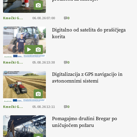
[EKOloško = LOGIČNO
]
Mulčer
– naravna pot do zdravih tal
. VEČ
https://t.co/J7RkeaYpYu @EUAgri #IMCAP #CAP
Kmečki Glas
06.08.26 07:00
0
https://t.co/RVG0FzcQN6
14.07.2026
Digitalno od satelita do prašičjega
korita
[EKOloško = LOGIČNO
] Zdravje rastlin je ključno za
prehransko
varnost,
okolje in kakovost življenja. VEČ
https://t.co/K0USFPJ5fJ @EUAgri #IMCAP #CAP
Kmečki Glas
05.08.26 13:38
0
https://t.co/vcHhoOixHy
14.07.2026
Digitalizacija z GPS navigacijo in
avtonomnimi sistemi
[EKOloško = LOGIČNO
]
Danes ni pomembna le količina hrane,
ampak tudi način njene pridelave
. VEČ
https://t.co/bKGeI4ZcNi
@EUAgri #imcap #cap #blog https://t.co/2sllAmcKwG
Kmečki Glas
05.08.26 12:11
0
14.07.2026
Pomagajmo družini Bregar po
uničujočem požaru
[EKOloško = LOGIČNO
]
Kakovostna ekološka semena in
prilagojene sorte
so temelj uspešne ekološke pridelave.
VEČ