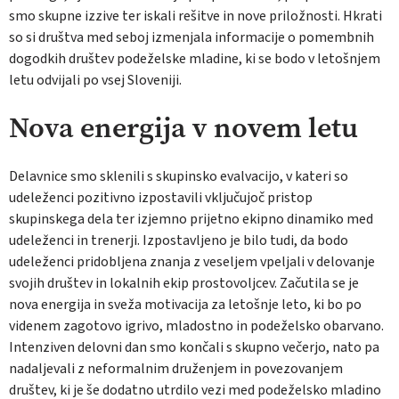
smo skupne izzive ter iskali rešitve in nove priložnosti. Hkrati
so si društva med seboj izmenjala informacije o pomembnih
dogodkih društev podeželske mladine, ki se bodo v letošnjem
letu odvijali po vsej Sloveniji.
Nova energija v novem letu
Delavnice smo sklenili s skupinsko evalvacijo, v kateri so
udeleženci pozitivno izpostavili vključujoč pristop
skupinskega dela ter izjemno prijetno ekipno dinamiko med
udeleženci in trenerji. Izpostavljeno je bilo tudi, da bodo
udeleženci pridobljena znanja z veseljem vpeljali v delovanje
svojih društev in lokalnih ekip prostovoljcev. Začutila se je
nova energija in sveža motivacija za letošnje leto, ki bo po
videnem zagotovo igrivo, mladostno in podeželsko obarvano.
Intenziven delovni dan smo končali s skupno večerjo, nato pa
nadaljevali z neformalnim druženjem in povezovanjem
društev, ki je še dodatno utrdilo vezi med podeželsko mladino