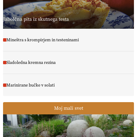
Jabolčna pita iz skutnega testa
Mineštra s krompirjem in testeninami
Sladoledna kremna rezina
Marinirane bučke v solati
Moj mali svet