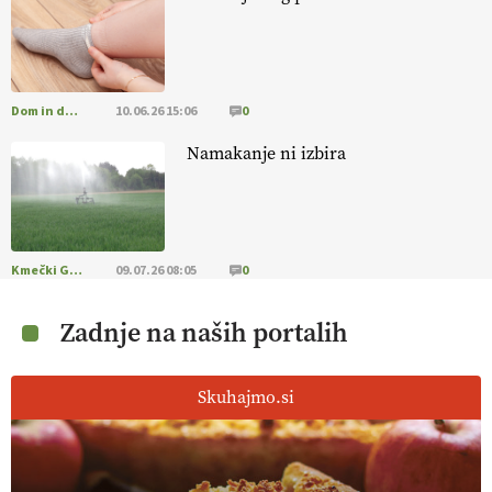
https://t.co/RRn8unbwXp @EUAgri #IMCAP #CAP
https://t.co/mnLHFv2VuP
13.07.2026
Dom in družina
10.06.26 15:06
0
[EKOloško = LOGIČNO
]
Ekološka reja kokoši skrbi za živali
, okolje
in kakovostna jajca
. VEČ
https://t.co/PX49GVsP1M
Namakanje ni izbira
@EUAgri #IMCAP #CAP https://t.co/a1xatzEeid
13.07.2026
[EKOloško = LOGIČNO
]
Za bolj zdrava tla, večjo odpornost tal
Kmečki Glas
09.07.26 08:05
0
na sušo in manj škodljivcev.
VEČ
https://t.co/PgMzHo6tt3
@EUAgri #IMCAP #CAP https://t.co/azYaR71AkI
Zadnje na naših portalih
10.07.2026
Skuhajmo.si
[EKOloško = LOGIČNO ] Ekološka hrana: Resnica ali le dobra reklama?
PRISLUHNITE
@EUAgri #imcap #cap #eco #skp #vlog
https://t.co/yev5PreiJu
09.07.2026