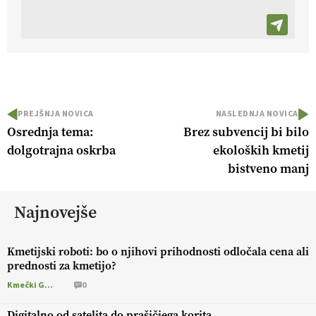
PREJŠNJA NOVICA
NASLEDNJA NOVICA
Osrednja tema:
Brez subvencij bi bilo
dolgotrajna oskrba
ekoloških kmetij
bistveno manj
Najnovejše
Kmetijski roboti: bo o njihovi prihodnosti odločala cena ali
prednosti za kmetijo?
Kmečki Glas
0
Digitalno od satelita do prašičjega korita