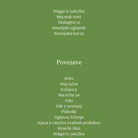
Knjige in založba
Moj mali svet
Skuhajmo.si
Kmetijski oglasnik
Kmetijska borza
Povezave
Arhiv
Moj račun
Košarica
Naročite se
Stiki
Stik z novinarji
Piškotki
Oglasno trženje
Izjava o varstvu osebnih podatkov
Kmečki Glas
Knjige in založba