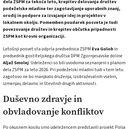
dela ZSPM za tekoče leto, krepitev delovanja društev
podeželske mladine ter zagotavljanje uporabnih znanj,
orodij in podpore za izvajanje idej in projektov v
lokalnem okolju. Pomemben poudarek posveta je tudi
povezovanje društev in krepitev občutka pripadnosti
ZSPM kot krovni organizaciji.
Letošnji posvet sta odprla predsednica ZSPM
Eva Golob
in
predsednik gostiteljskega društva DPM Zgornjesavske doline
Aljaž Smolej
. Udeleženci so bili uvodoma seznanjeni s planom
dela ZSPM za leto 2026. Pri podeželski mladini tudi v tem letu
zagotovo ne bo manjkalo druženja, izobraževalnih vsebin,
izmenjav, delavnic in številnih drugih aktivnosti.
Duševno zdravje in
obvladovanje konfliktov
Po okusnem kosilu smo udeležencem predstavili projekt Polja