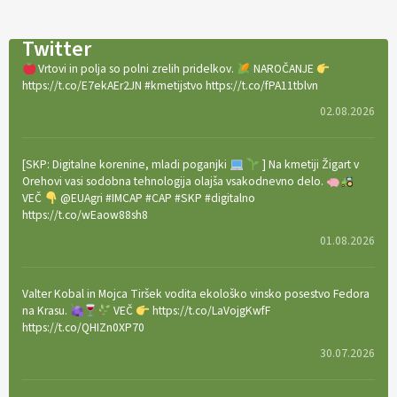
Twitter
Vrtovi in polja so polni zrelih pridelkov.
NAROČANJE
https://t.co/E7ekAEr2JN #kmetijstvo https://t.co/fPA11tblvn
02.08.2026
[SKP: Digitalne korenine, mladi poganjki
] Na kmetiji Žigart v
Orehovi vasi sodobna tehnologija olajša vsakodnevno delo.
VEČ
@EUAgri #IMCAP #CAP #SKP #digitalno
https://t.co/wEaow88sh8
01.08.2026
Valter Kobal in Mojca Tiršek vodita ekološko vinsko posestvo Fedora
na Krasu.
VEČ
https://t.co/LaVojgKwfF
https://t.co/QHIZn0XP70
30.07.2026