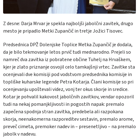
Z desne: Darja Mrvar je spekla najboljši jabolčni zavitek, drugo
mesto je pripadlo Metki Zupančič in tretje Jožici Tisovec.
Predsednica DPŽ Dolenjske Toplice Metka Zupančič je dodala,
da je bilo tekmovanje letos prvič tudi mednarodno. Prejeli so
namreč dva zavitka iz pobratene občine Tuhelj na Hrvaškem,
kjer je zlato priznanje osvojil celo tamkajšnji vrtec. Zavitke sta
ocenjevali dve komisiji pod vodstvom predsednika komisije in
topliške kuharske legende Petra Kotarja. Člani komisije so pri
ocenjevanju upoštevali videz, vonj ter okus skorje in sredice.
Kotar je pohvalil kakovost jabolčnih zavitkov, vendar opozoril
tudi na nekaj pomanjkljivosti in pogostih napak: premalo
zapečena spodnja stran zavitka, predebela ali razpokana
skorja, neenakomerna razporeditev sestavin, premalo arome,
preveč cimeta, premoker nadev in – presenetljivo – na premalo
jabolk v nadevu.