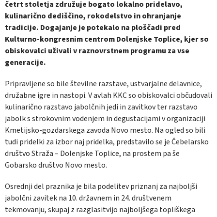
četrt stoletja združuje bogato lokalno pridelavo,
kulinarično dediščino, rokodelstvo in ohranjanje
tradicije. Dogajanje je potekalo na ploščadi pred
Kulturno-kongresnim centrom Dolenjske Toplice, kjer so
obiskovalci uživali v raznovrstnem programu za vse
generacije.
Pripravljene so bile številne razstave, ustvarjalne delavnice,
družabne igre in nastopi. V avlah KKC so obiskovalci občudovali
kulinarično razstavo jabolčnih jedi in zavitkov ter razstavo
jabolk s strokovnim vodenjem in degustacijami v organizaciji
Kmetijsko-gozdarskega zavoda Novo mesto. Na ogled so bili
tudi pridelki za izbor naj pridelka, predstavilo se je Čebelarsko
društvo Straža – Dolenjske Toplice, na prostem pa še
Gobarsko društvo Novo mesto.
Osrednji del praznika je bila podelitev priznanj za najboljši
jabolčni zavitek na 10. državnem in 24. društvenem
tekmovanju, skupaj z razglasitvijo najboljšega topliškega