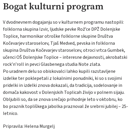
Bogat kulturni program
V dvodnevnem dogajanju so v kulturnem programu nastopili:
folklorna skupina Izvir, ljudske pevke Rož’ce DPŽ Dolenjske
Toplice, harmonikar otroške folklorne skupine Društva
Kočevarjev staroselcev, Tjaš Medved, pevska in folklorna
skupina Društva Kočevarjev staroselcev, otroci vrtca Gumbek,
učenci OŠ Dolenjske Toplice – interesne dejavnosti, akrobatski
rock’n’roll in pevci Glasbenega studia Note zlata.
Po uradnem delu so obiskovalci lahko kupili razstavljene
izdelke ter poklepetali z lokalnimi ponudniki, ki so s svojimi
pridelki in izdelki znova dokazali, da tradicija, sodelovanje in
domača kakovost v Dolenjskih Toplicah živijo v polnem sijaju.
Obljubili so, da se znova srečajo prihodnje leto v oktobru, ko
bo praznik topliškega jabolka praznoval že srebrni jubilej – 25-
letnico.
Pripravila: Helena Murgelj