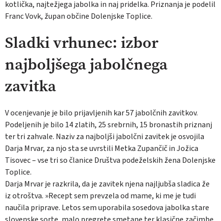
kotlička, najtežjega jabolka in naj pridelka. Priznanja je podelil
Franc Vovk, župan občine Dolenjske Toplice.
Sladki vrhunec: izbor
najboljšega jabolčnega
zavitka
V ocenjevanje je bilo prijavljenih kar 57 jabolčnih zavitkov.
Podeljenih je bilo 14 zlatih, 25 srebrnih, 15 bronastih priznanj
ter tri zahvale. Naziv za najboljši jabolčni zavitek je osvojila
Darja Mrvar, za njo sta se uvrstili Metka Zupančič in Jožica
Tisovec – vse tri so članice Društva podeželskih žena Dolenjske
Toplice.
Darja Mrvar je razkrila, da je zavitek njena najljubša sladica že
iz otroštva. »Recept sem prevzela od mame, ki me je tudi
naučila priprave. Letos sem uporabila sosedova jabolka stare
slovenske sorte, malo pregrete smetane ter klasične začimbe