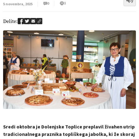
1
0
5 novembra, 2025
Delite:
Sredi oktobra je Dolenjske Toplice preplavil živahen utrip
tradicionalnega praznika topliškega jabolka, ki že skoraj