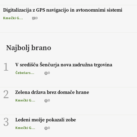
Digitalizacija z GPS navigacijo in avtonomnimi sistemi
Kmečki Glas
0
Najbolj brano
1
V središču Šenčurja nova zadružna trgovina
Čebelarstvo
0
2
Zelena država brez domače hrane
Kmečki Glas
0
3
Ledeni možje pokazali zobe
Kmečki Glas
0