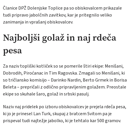
Članice DPŽ Dolenjske Toplice pa so obiskovalcem prikazale
tudi pripravo jabolčnih zavitkov, kar je pritegnilo veliko
zanimanja in vprašanj obiskovalcev.
Najboljši golaž in naj rdeča
pesa
Za naziv topliški kotliček so se pomerile štiri ekipe: Menišani,
Dobrodih, Piroćanac in Tim Ragovska. Zmagali so Menišani, ki
so tričlansko komisijo – Darinko Nardin, Berto Grmek in Borisa
Beleta – prepričali z odlično pripravljenim golažem. Preostale
ekipe so skuhale šaro, golaž in srbski pasulj.
Naziv naj pridelek po izboru obiskovalcev je prejela rdeča pesa,
ki jo je prinesel Lan Turk, skupaj z bratcem Svitom pa je
prispeval tudi najtežje jabolko, ki je tehtalo kar 500 gramov.