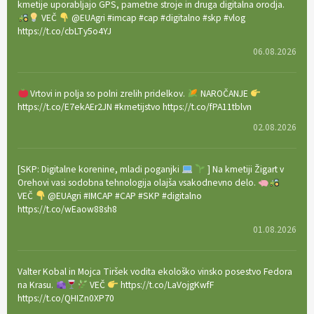
kmetije uporabljajo GPS, pametne stroje in druga digitalna orodja.
VEČ
@EUAgri #imcap #cap #digitalno #skp #vlog
https://t.co/cbLTy5o4YJ
06.08.2026
Vrtovi in polja so polni zrelih pridelkov.
NAROČANJE
https://t.co/E7ekAEr2JN #kmetijstvo https://t.co/fPA11tblvn
02.08.2026
[SKP: Digitalne korenine, mladi poganjki
] Na kmetiji Žigart v
Orehovi vasi sodobna tehnologija olajša vsakodnevno delo.
VEČ
@EUAgri #IMCAP #CAP #SKP #digitalno
https://t.co/wEaow88sh8
01.08.2026
Valter Kobal in Mojca Tiršek vodita ekološko vinsko posestvo Fedora
na Krasu.
VEČ
https://t.co/LaVojgKwfF
https://t.co/QHIZn0XP70