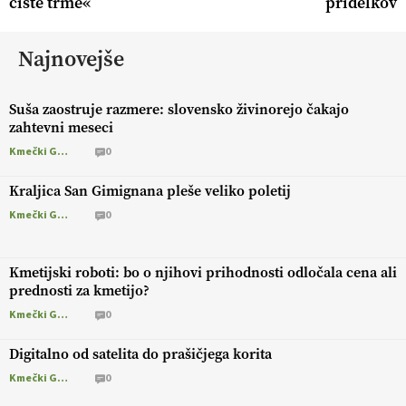
čiste trme«
pridelkov
Najnovejše
Suša zaostruje razmere: slovensko živinorejo čakajo
zahtevni meseci
Kmečki Glas
0
Kraljica San Gimignana pleše veliko poletij
Kmečki Glas
0
Kmetijski roboti: bo o njihovi prihodnosti odločala cena ali
prednosti za kmetijo?
Kmečki Glas
0
Digitalno od satelita do prašičjega korita
Kmečki Glas
0