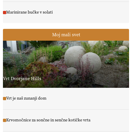
Marinirane bučke v solati
Moj mali svet
Vrt Dvorjane Hills
Vrt je naš zunanji dom
Krvomočnice za sončne in senčne kotičke vrta