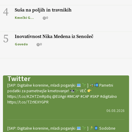
4
Suša na poljih in travnikih
Kmečki Glas
0
5
Inovativnost Nika Medena iz Senožeč
Govedo
0
Twitter
[SKP: Digitalne korenine, mladi poganjki
]
Pametni
podatki za pametnejše kmetovanje!
VEČ
https://t.co/KZHTZmRp8q @EUAgri #IMCAP #CAP #SKP #digitalno
https://t.co/TZr9EXYGPR
06.08.2026
[SKP: Digitalne korenine, mladi poganjki
]
Sodobne