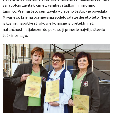
za jabolčni zavitek: cimet, vaniljev sladkor in limonino
lupinico. Vse našteto sem zavila v vlečeno testo,« je povedala
Mrvarjeva, ki je na ocenjevanju sodelovala že deseto leto. Njene
izkušnje, napotke strokovne komisije iz preteklih let,
natančnost in ljubezen do peke so ji prinesle najvišje število
točk in zmago.