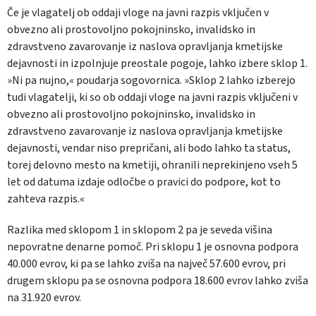
Če je vlagatelj ob oddaji vloge na javni razpis vključen v
obvezno ali prostovoljno pokojninsko, invalidsko in
zdravstveno zavarovanje iz naslova opravljanja kmetijske
dejavnosti in izpolnjuje preostale pogoje, lahko izbere sklop 1.
»Ni pa nujno,« poudarja sogovornica. »Sklop 2 lahko izberejo
tudi vlagatelji, ki so ob oddaji vloge na javni razpis vključeni v
obvezno ali prostovoljno pokojninsko, invalidsko in
zdravstveno zavarovanje iz naslova opravljanja kmetijske
dejavnosti, vendar niso prepričani, ali bodo lahko ta status,
torej delovno mesto na kmetiji, ohranili neprekinjeno vseh 5
let od datuma izdaje odločbe o pravici do podpore, kot to
zahteva razpis.«
Razlika med sklopom 1 in sklopom 2 pa je seveda višina
nepovratne denarne pomoč. Pri sklopu 1 je osnovna podpora
40.000 evrov, ki pa se lahko zviša na največ 57.600 evrov, pri
drugem sklopu pa se osnovna podpora 18.600 evrov lahko zviša
na 31.920 evrov.