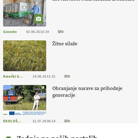
@EUAgri #IMCAP #CAP https://t.co/a1xatzEeid
13.07.2026
Govedo
02.06.26 13:19
0
Žitne silaže
Kmečki Glas
24.06.26 11:15
0
Ohranjanje narave za prihodnje
generacije
EKOLOŠKO LOGIČNO
21.07.26 08:14
0