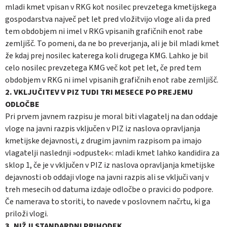
mladi kmet vpisan v RKG kot nosilec prevzetega kmetijskega
gospodarstva največ pet let pred vložitvijo vloge ali da pred
tem obdobjem ni imel v RKG vpisanih grafičnih enot rabe
zemljišč. To pomeni, da ne bo preverjanja, ali je bil mladi kmet
že kdaj prej nosilec katerega koli drugega KMG. Lahko je bil
celo nosilec prevzetega KMG več kot pet let, če pred tem
obdobjem v RKG ni imel vpisanih grafičnih enot rabe zemljišč.
2. VKLJUČITEV V PIZ TUDI TRI MESECE PO PREJEMU
ODLOČBE
Pri prvem javnem razpisu je moral biti vlagatelj na dan oddaje
vloge na javni razpis vključen v PIZ iz naslova opravljanja
kmetijske dejavnosti, z drugim javnim razpisom pa imajo
vlagatelji naslednji »odpustek«: mladi kmet lahko kandidira za
sklop 1, če je v vključen v PIZ iz naslova opravljanja kmetijske
dejavnosti ob oddaji vloge na javni razpis ali se vključi vanj v
treh mesecih od datuma izdaje odločbe o pravici do podpore.
Če namerava to storiti, to navede v poslovnem načrtu, ki ga
priloži vlogi.
3. NIŽJI STANDARDNI PRIHODEK