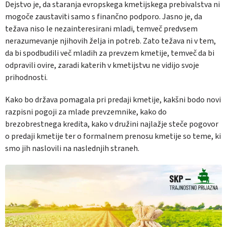
Dejstvo je, da staranja evropskega kmetijskega prebivalstva ni
mogoče zaustaviti samo s finančno podporo. Jasno je, da
težava niso le nezainteresirani mladi, temveč predvsem
nerazumevanje njihovih želja in potreb. Zato težava ni v tem,
da bi spodbudili več mladih za prevzem kmetije, temveč da bi
odpravili ovire, zaradi katerih v kmetijstvu ne vidijo svoje
prihodnosti.
Kako bo država pomagala pri predaji kmetije, kakšni bodo novi
razpisni pogoji za mlade prevzemnike, kako do
brezobrestnega kredita, kako v družini najlažje steče pogovor
o predaji kmetije ter o formalnem prenosu kmetije so teme, ki
smo jih naslovili na naslednjih straneh.