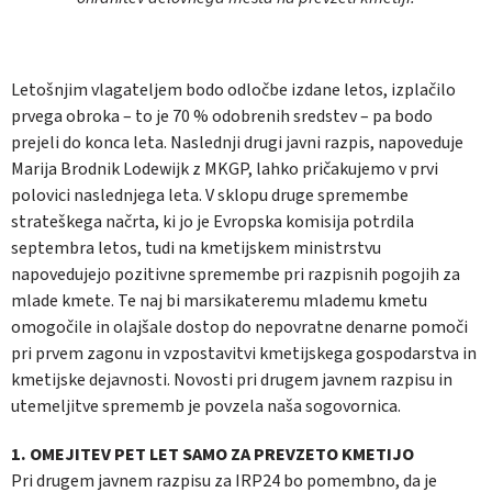
Letošnjim vlagateljem bodo odločbe izdane letos, izplačilo
prvega obroka – to je 70 % odobrenih sredstev – pa bodo
prejeli do konca leta. Naslednji drugi javni razpis, napoveduje
Marija Brodnik Lodewijk z MKGP, lahko pričakujemo v prvi
polovici naslednjega leta. V sklopu druge spremembe
strateškega načrta, ki jo je Evropska komisija potrdila
septembra letos, tudi na kmetijskem ministrstvu
napovedujejo pozitivne spremembe pri razpisnih pogojih za
mlade kmete. Te naj bi marsikateremu mlademu kmetu
omogočile in olajšale dostop do nepovratne denarne pomoči
pri prvem zagonu in vzpostavitvi kmetijskega gospodarstva in
kmetijske dejavnosti. Novosti pri drugem javnem razpisu in
utemeljitve sprememb je povzela naša sogovornica.
1. OMEJITEV PET LET SAMO ZA PREVZETO KMETIJO
Pri drugem javnem razpisu za IRP24 bo pomembno, da je