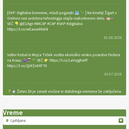
[SKP: Digitalne korenine, mladi poganjki
] Na kmetiji Žigart v
Orehovi vasi sodobna tehnologija olajša vsakodnevno delo.
VEČ
@EUAgri #IMCAP #CAP #SKP #digitalno
https://t.co/wEaow88sh8
01.08.2026
Valter Kobal in Mojca Tiršek vodita ekološko vinsko posestvo Fedora
na Krasu.
VEČ
https://t.co/LaVojgKwfF
https://t.co/QHIZn0XP70
30.07.2026
Žetev žit je zaradi vročine in stabilnega vremena že zaključena.
VEČ
https://t.co/bBWaIz6Hhh https://t.co/TtKoOF5ENS
23.07.2026
Vreme
Ljubljana
[EKOloško = LOGIČNO
]
Ameriške borovnice so odlična izbira za
ekološko pridelavo.
VEČ
https://t.co/aPQkmLUy2j @EUAgri