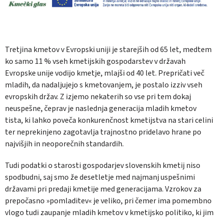
Tretjina kmetov v Evropski uniji je starejših od 65 let, medtem
ko samo 11 % vseh kmetijskih gospodarstev v državah
Evropske unije vodijo kmetje, mlajši od 40 let. Prepričati več
mladih, da nadaljujejo s kmetovanjem, je postalo izziv vseh
evropskih držav. Z izjemo nekaterih so vse pri tem dokaj
neuspešne, čeprav je naslednja generacija mladih kmetov
tista, ki lahko poveča konkurenčnost kmetijstva na stari celini
ter neprekinjeno zagotavlja trajnostno pridelavo hrane po
najvišjih in neoporečnih standardih.
Tudi podatki o starosti gospodarjev slovenskih kmetij niso
spodbudni, saj smo že desetletje med najmanj uspešnimi
državami pri predaji kmetije med generacijama. Vzrokov za
prepočasno »pomladitev« je veliko, pri čemer ima pomembno
vlogo tudi zaupanje mladih kmetov v kmetijsko politiko, ki jim