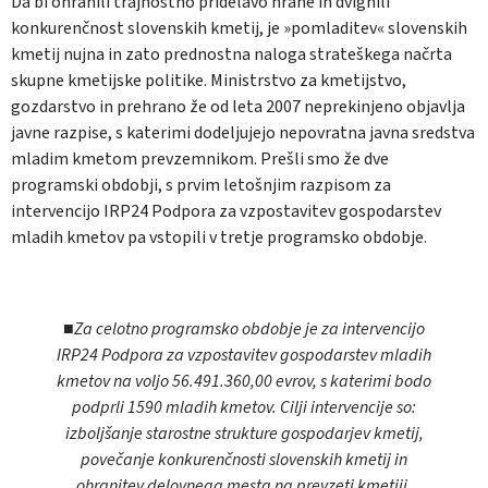
Da bi ohranili trajnostno pridelavo hrane in dvignili
konkurenčnost slovenskih kmetij, je »pomladitev« slovenskih
kmetij nujna in zato prednostna naloga strateškega načrta
skupne kmetijske politike. Ministrstvo za kmetijstvo,
gozdarstvo in prehrano že od leta 2007 neprekinjeno objavlja
javne razpise, s katerimi dodeljujejo nepovratna javna sredstva
mladim kmetom prevzemnikom. Prešli smo že dve
programski obdobji, s prvim letošnjim razpisom za
intervencijo IRP24 Podpora za vzpostavitev gospodarstev
mladih kmetov pa vstopili v tretje programsko obdobje.
■Za celotno programsko obdobje je za intervencijo
IRP24 Podpora za vzpostavitev gospodarstev mladih
kmetov na voljo 56.491.360,00 evrov, s katerimi bodo
podprli 1590 mladih kmetov. Cilji intervencije so:
izboljšanje starostne strukture gospodarjev kmetij,
povečanje konkurenčnosti slovenskih kmetij in
ohranitev delovnega mesta na prevzeti kmetiji.