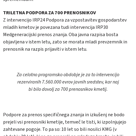
TRILETNA PODPORA ZA 700 PRENOSNIKOV
Z intervencijo IRP24 Podpora za vzpostavitev gospodarstev
mladih kmetov je povezana tudi intervencija IRP30
Medgeneracijski prenos znanja. Oba javna razpisa bosta
objavljena v istem letu, zato se morata mladi prevzemnik in
prenosnik na razpis prijaviti v istem letu.
Za celotno programsko obdobje je za to intervencijo
rezerviranih 7.560.000 evrov javnih sredstev, kar naj
bi bilo dovolj za 700 prenosnikov kmetij.
Podpore za prenos specifičnega znanja in izkušenj ne bodo
prejeli vsi prenosniki kmetije, temveč le tisti, ki izpolnjujejo
zahtevane pogoje. To pa so: 10 let so bili nosilci KMG (v