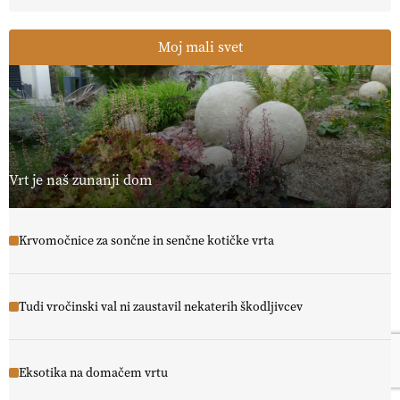
Moj mali svet
Vrt je naš zunanji dom
Krvomočnice za sončne in senčne kotičke vrta
Tudi vročinski val ni zaustavil nekaterih škodljivcev
Eksotika na domačem vrtu