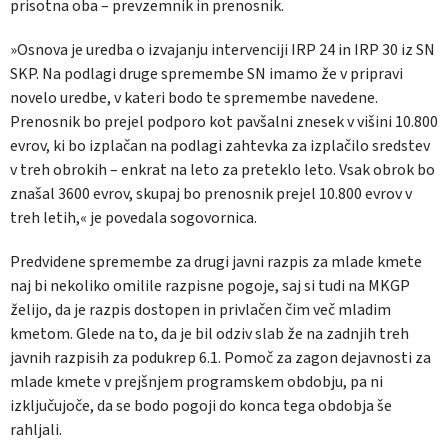
prisotna oba – prevzemnik in prenosnik.
»Osnova je uredba o izvajanju intervenciji IRP 24 in IRP 30 iz SN
SKP. Na podlagi druge spremembe SN imamo že v pripravi
novelo uredbe, v kateri bodo te spremembe navedene.
Prenosnik bo prejel podporo kot pavšalni znesek v višini 10.800
evrov, ki bo izplačan na podlagi zahtevka za izplačilo sredstev
v treh obrokih – enkrat na leto za preteklo leto. Vsak obrok bo
znašal 3600 evrov, skupaj bo prenosnik prejel 10.800 evrov v
treh letih,« je povedala sogovornica.
Predvidene spremembe za drugi javni razpis za mlade kmete
naj bi nekoliko omilile razpisne pogoje, saj si tudi na MKGP
želijo, da je razpis dostopen in privlačen čim več mladim
kmetom. Glede na to, da je bil odziv slab že na zadnjih treh
javnih razpisih za podukrep 6.1. Pomoč za zagon dejavnosti za
mlade kmete v prejšnjem programskem obdobju, pa ni
izključujoče, da se bodo pogoji do konca tega obdobja še
rahljali.