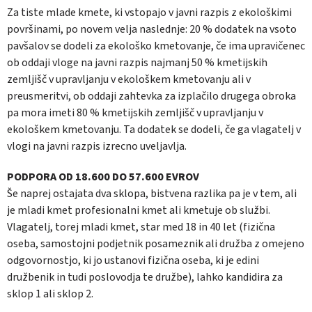
Za tiste mlade kmete, ki vstopajo v javni razpis z ekološkimi
površinami, po novem velja naslednje: 20 % dodatek na vsoto
pavšalov se dodeli za ekološko kmetovanje, če ima upravičenec
ob oddaji vloge na javni razpis najmanj 50 % kmetijskih
zemljišč v upravljanju v ekološkem kmetovanju ali v
preusmeritvi, ob oddaji zahtevka za izplačilo drugega obroka
pa mora imeti 80 % kmetijskih zemljišč v upravljanju v
ekološkem kmetovanju. Ta dodatek se dodeli, če ga vlagatelj v
vlogi na javni razpis izrecno uveljavlja.
PODPORA OD 18.600 DO 57.600 EVROV
Še naprej ostajata dva sklopa, bistvena razlika pa je v tem, ali
je mladi kmet profesionalni kmet ali kmetuje ob službi.
Vlagatelj, torej mladi kmet, star med 18 in 40 let (fizična
oseba, samostojni podjetnik posameznik ali družba z omejeno
odgovornostjo, ki jo ustanovi fizična oseba, ki je edini
družbenik in tudi poslovodja te družbe), lahko kandidira za
sklop 1 ali sklop 2.