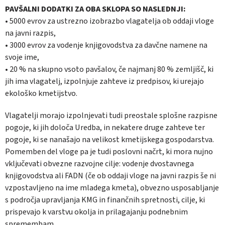
PAVŠALNI DODATKI ZA OBA SKLOPA SO NASLEDNJI:
• 5000 evrov za ustrezno izobrazbo vlagatelja ob oddaji vloge
na javni razpis,
• 3000 evrov za vodenje knjigovodstva za davčne namene na
svoje ime,
• 20 % na skupno vsoto pavšalov, če najmanj 80 % zemljišč, ki
jih ima vlagatelj, izpolnjuje zahteve iz predpisov, ki urejajo
ekološko kmetijstvo.
Vlagatelji morajo izpolnjevati tudi preostale splošne razpisne
pogoje, ki jih določa Uredba, in nekatere druge zahteve ter
pogoje, ki se nanašajo na velikost kmetijskega gospodarstva.
Pomemben del vloge pa je tudi poslovni načrt, ki mora nujno
vključevati obvezne razvojne cilje: vodenje dvostavnega
knjigovodstva ali FADN (če ob oddaji vloge na javni razpis še ni
vzpostavljeno na ime mladega kmeta), obvezno usposabljanje
s področja upravljanja KMG in finančnih spretnosti, cilje, ki
prispevajo k varstvu okolja in prilagajanju podnebnim
spremembam.