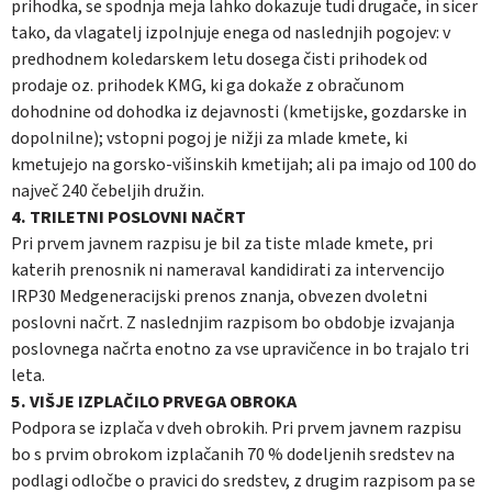
prihodka, se spodnja meja lahko dokazuje tudi drugače, in sicer
tako, da vlagatelj izpolnjuje enega od naslednjih pogojev: v
predhodnem koledarskem letu dosega čisti prihodek od
prodaje oz. prihodek KMG, ki ga dokaže z obračunom
dohodnine od dohodka iz dejavnosti (kmetijske, gozdarske in
dopolnilne); vstopni pogoj je nižji za mlade kmete, ki
kmetujejo na gorsko-višinskih kmetijah; ali pa imajo od 100 do
največ 240 čebeljih družin.
4. TRILETNI POSLOVNI NAČRT
Pri prvem javnem razpisu je bil za tiste mlade kmete, pri
katerih prenosnik ni nameraval kandidirati za intervencijo
IRP30 Medgeneracijski prenos znanja, obvezen dvoletni
poslovni načrt. Z naslednjim razpisom bo obdobje izvajanja
poslovnega načrta enotno za vse upravičence in bo trajalo tri
leta.
5. VIŠJE IZPLAČILO PRVEGA OBROKA
Podpora se izplača v dveh obrokih. Pri prvem javnem razpisu
bo s prvim obrokom izplačanih 70 % dodeljenih sredstev na
podlagi odločbe o pravici do sredstev, z drugim razpisom pa se