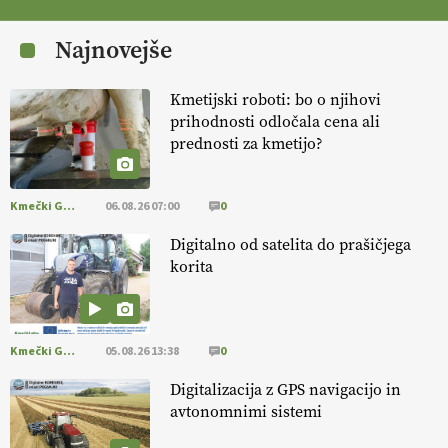
[EKOloško = LOGIČNO
] Zdravje rastlin je ključno za
prehransko
varnost,
okolje in kakovost življenja. VEČ
Najnovejše
https://t.co/K0USFPJ5fJ @EUAgri #IMCAP #CAP
https://t.co/vcHhoOixHy
14.07.2026
Kmetijski roboti: bo o njihovi
prihodnosti odločala cena ali
prednosti za kmetijo?
[EKOloško = LOGIČNO
]
Danes ni pomembna le količina hrane,
ampak tudi način njene pridelave
. VEČ
https://t.co/bKGeI4ZcNi
@EUAgri #imcap #cap #blog https://t.co/2sllAmcKwG
Kmečki Glas
06.08.26 07:00
0
14.07.2026
Digitalno od satelita do prašičjega
korita
[EKOloško = LOGIČNO
]
Kakovostna ekološka semena in
prilagojene sorte
so temelj uspešne ekološke pridelave.
VEČ
https://t.co/OQSsax7l8V @EUAgri #IMCAP #CAP
https://t.co/PAL0zlhVia
Kmečki Glas
05.08.26 13:38
0
13.07.2026
Digitalizacija z GPS navigacijo in
avtonomnimi sistemi
[EKOloško = LOGIČNO
]
Na kmetiji Polone Ratajc je pridelava
aronije
v dobrem desetletju zrasla v uspešno kmetijsko in