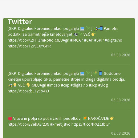
Twitter
[SKP: Digitalne korenine, mladi poganjki
]
Pametni
podatki za pametnejše kmetovanje!
VEČ
https://t.co/KZHTZmRp8q @EUAgri #IMCAP #CAP #SKP #digitalno
https://t.co/TZr9EXYGPR
06.08.2026
[SKP: Digitalne korenine, mladi poganjki
]
Sodobne
kmetije uporabljajo GPS, pametne stroje in druga digitalna orodja.
VEČ
@EUAgri #imcap #cap #digitalno #skp #vlog
https://t.co/cbLTy5o4YJ
06.08.2026
Vrtovi in polja so polni zrelih pridelkov.
NAROČANJE
https://t.co/E7ekAEr2JN #kmetijstvo https://t.co/fPA11tblvn
02.08.2026