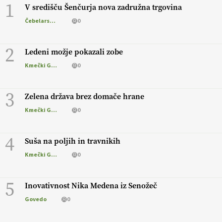
1
V središču Šenčurja nova zadružna trgovina
Čebelarstvo
0
2
Ledeni možje pokazali zobe
Kmečki Glas
0
3
Zelena država brez domače hrane
Kmečki Glas
0
4
Suša na poljih in travnikih
Kmečki Glas
0
5
Inovativnost Nika Medena iz Senožeč
Govedo
0