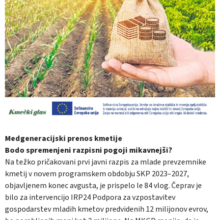
Medgeneracijski prenos kmetije
Bodo spremenjeni razpisni pogoji mikavnejši?
Na težko pričakovani prvi javni razpis za mlade prevzemnike
kmetij v novem programskem obdobju SKP 2023–2027,
objavljenem konec avgusta, je prispelo le 84 vlog. Čeprav je
bilo za intervencijo IRP24 Podpora za vzpostavitev
gospodarstev mladih kmetov predvidenih 12 milijonov evrov,