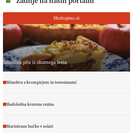
Zadnje na naših portalih
Skuhajmo.si
Jabolčna pita iz skutnega testa
Mineštra s krompirjem in testeninami
Sladoledna kremna rezina
Marinirane bučke v solati