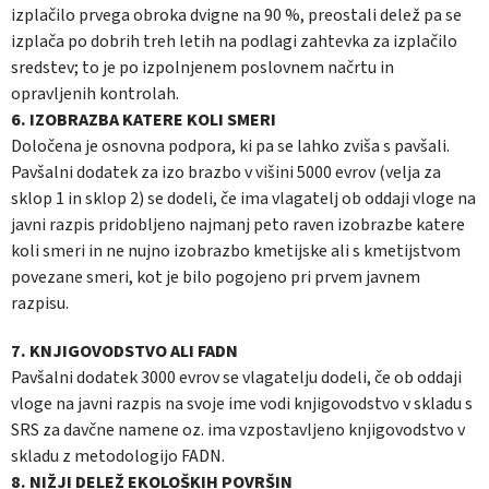
izplačilo prvega obroka dvigne na 90 %, preostali delež pa se
izplača po dobrih treh letih na podlagi zahtevka za izplačilo
sredstev; to je po izpolnjenem poslovnem načrtu in
opravljenih kontrolah.
6. IZOBRAZBA KATERE KOLI SMERI
Določena je osnovna podpora, ki pa se lahko zviša s pavšali.
Pavšalni dodatek za izo brazbo v višini 5000 evrov (velja za
sklop 1 in sklop 2) se dodeli, če ima vlagatelj ob oddaji vloge na
javni razpis pridobljeno najmanj peto raven izobrazbe katere
koli smeri in ne nujno izobrazbo kmetijske ali s kmetijstvom
povezane smeri, kot je bilo pogojeno pri prvem javnem
razpisu.
7. KNJIGOVODSTVO ALI FADN
Pavšalni dodatek 3000 evrov se vlagatelju dodeli, če ob oddaji
vloge na javni razpis na svoje ime vodi knjigovodstvo v skladu s
SRS za davčne namene oz. ima vzpostavljeno knjigovodstvo v
skladu z metodologijo FADN.
8. NIŽJI DELEŽ EKOLOŠKIH POVRŠIN