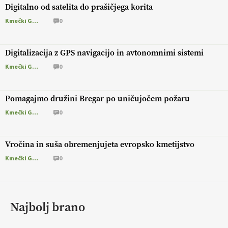
Digitalno od satelita do prašičjega korita
Kmečki Glas
0
Digitalizacija z GPS navigacijo in avtonomnimi sistemi
Kmečki Glas
0
Pomagajmo družini Bregar po uničujočem požaru
Kmečki Glas
0
Vročina in suša obremenjujeta evropsko kmetijstvo
Kmečki Glas
0
Najbolj brano