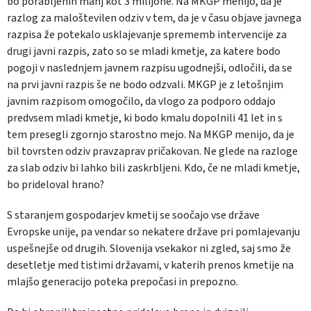
bo porabljenih manj kot 3 milijone. Na MKGP menijo, da je
razlog za maloštevilen odziv v tem, da je v času objave javnega
razpisa že potekalo usklajevanje sprememb intervencije za
drugi javni razpis, zato so se mladi kmetje, za katere bodo
pogoji v naslednjem javnem razpisu ugodnejši, odločili, da se
na prvi javni razpis še ne bodo odzvali. MKGP je z letošnjim
javnim razpisom omogočilo, da vlogo za podporo oddajo
predvsem mladi kmetje, ki bodo kmalu dopolnili 41 let in s
tem presegli zgornjo starostno mejo. Na MKGP menijo, da je
bil tovrsten odziv pravzaprav pričakovan. Ne glede na razloge
za slab odziv bi lahko bili zaskrbljeni. Kdo, če ne mladi kmetje,
bo prideloval hrano?
S staranjem gospodarjev kmetij se soočajo vse države
Evropske unije, pa vendar so nekatere države pri pomlajevanju
uspešnejše od drugih. Slovenija vsekakor ni zgled, saj smo že
desetletje med tistimi državami, v katerih prenos kmetije na
mlajšo generacijo poteka prepočasi in prepozno.