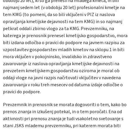
obdobju 20 let), ki so ga prenesli na mladega kmeta, in bili
najmanj sedem let (v obdobju 20 let) profesionalni kmetje na
tem KMG (to pomeni, da so bili vključeni v PIZ iz naslova
opravljanja kmetijske dejavnosti na tem KMG) in so najmanj
petkrat oddali zbirno vlogo za ta KMG. Prevzemniku, na
katerega je prenosnik prenesel kmetijsko gospodarstvo, mora
biti izdana odločba o pravici do podpore na javnem razpisu za
vzpostavitev gospodarstev mladih kmetov na sklopu 1 in biti
mora vključen v pokojninsko, invalidsko in zdravstveno
zavarovanje iz naslova opravljanja kmetijske dejavnosti na
prevzetem kmetijskem gospodarstvu oziroma je moral ob
oddaji vloge na javni razpis načrtovati vključitev v navedena
zavarovanja v roku treh mesecev od datuma izdaje odločbe o
pravici do podpore.
Prevzemnik in prenosnik se morata dogovoriti o tem, kako bo
prenos znanja in izkušenj potekal, in o tem poročati. Ena od
aktivnosti pri prenosu znanja je tudi vsakoletno svetovanje s
stani JSKS mlademu prevzemniku, pri katerem morata biti