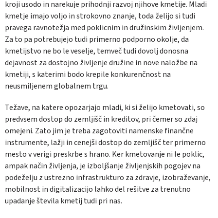
kroji usodo in narekuje prihodnji razvoj njihove kmetije. Mladi
kmetje imajo voljo in strokovno znanje, toda želijo si tudi
pravega ravnotežja med poklicnim in družinskim življenjem.
Za to pa potrebujejo tudi primerno podporno okolje, da
kmetijstvo ne bo le veselje, temveč tudi dovolj donosna
dejavnost za dostojno življenje družine in nove naložbe na
kmetiji, s katerimi bodo krepile konkurenčnost na
neusmiljenem globalnem trgu.
Težave, na katere opozarjajo mladi, ki si želijo kmetovati, so
predvsem dostop do zemljišč in kreditov, pri čemer so zdaj
omejeni. Zato jim je treba zagotoviti namenske finančne
instrumente, lažji in cenejši dostop do zemljišč ter primerno
mesto v verigi preskrbe s hrano. Ker kmetovanje ni le poklic,
ampak način življenja, je izboljšanje življenjskih pogojev na
podeželju z ustrezno infrastrukturo za zdravje, izobraževanje,
mobilnost in digitalizacijo lahko del rešitve za trenutno
upadanje števila kmetij tudi pri nas.